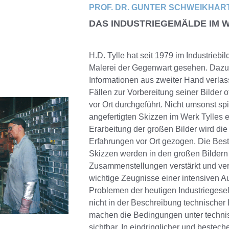
PROF. DR. GUNTER SCHWEIKHAR
DAS INDUSTRIEGEMÄLDE IM W
H.D. Tylle hat seit 1979 im Industriebi
Malerei der Gegenwart gesehen. Dazu h
Informationen aus zweiter Hand verlass
Fällen zur Vorbereitung seiner Bilder
vor Ort durchgeführt. Nicht umsonst spi
angefertigten Skizzen im Werk Tylles e
Erarbeitung der großen Bilder wird d
Erfahrungen vor Ort gezogen. Die Be
Skizzen werden in den großen Bildern
Zusammenstellungen verstärkt und verd
wichtige Zeugnisse einer intensiven 
Problemen der heutigen Industriegesel
nicht in der Beschreibung technischer
machen die Bedingungen unter techn
sichtbar. In eindringlicher und bestech