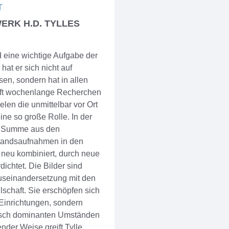
T
ERK H.D. TYLLES
ld eine wichtige Aufgabe der
at er sich nicht auf
en, sondern hat in allen
 oft wochenlange Recherchen
elen die unmittelbar vor Ort
ine so große Rolle. In der
ie Summe aus den
standsaufnahmen in den
 neu kombiniert, durch neue
ichtet. Die Bilder sind
Auseinandersetzung mit den
lschaft. Sie erschöpfen sich
 Einrichtungen, sondern
isch dominanten Umständen
ender Weise greift Tylle