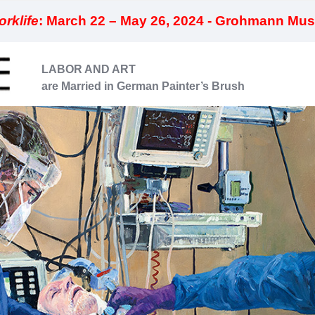
rklife
: March 22 – May 26, 2024 - Grohmann Mu
LABOR AND ART
are Married in German Painter’s Brush