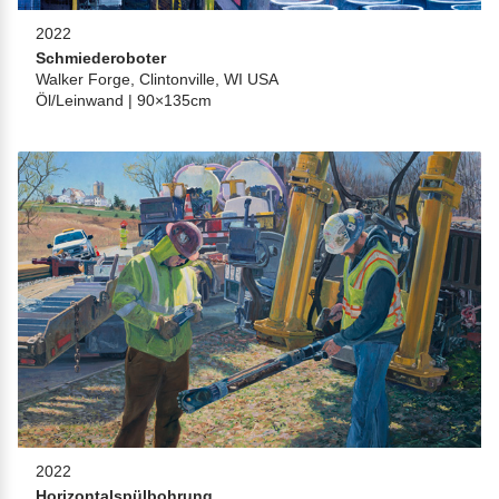
2022
Schmiederoboter
Walker Forge, Clintonville, WI USA
Öl/Leinwand | 90×135cm
2022
Horizontalspülbohrung